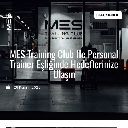
0 (544) 914 88 11
MES Training Club Ile Personal
Trainer Eşliğinde Hedeflerinize
Ulaşın
28 Kasım 2023