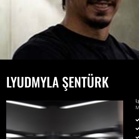
LYUDMYLA ŞENTÜRK
L
M